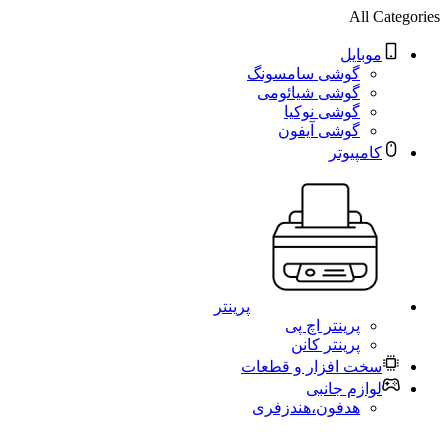
All Categories
موبایل
گوشی سامسونگ
گوشی شیائومی
گوشی نوکیا
گوشی آیفون
کامپیوتر
پرینتر
پرینتر اچ پی
پرینتر کانن
سخت افزار و قطعات
لوازم جانبی
هدفون،هندزفری