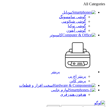
All Categories
موبایل
گوشی سامسونگ
گوشی شیائومی
گوشی نوکیا
گوشی آیفون
کامپیوتر
پرینتر
پرینتر اچ پی
پرینتر کانن
سخت افزار و قطعات
لوازم جانبی
هدفون،هندزفری