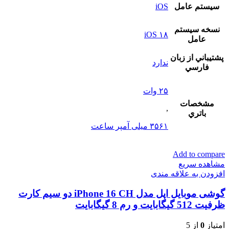
سيستم عامل
iOS
نسخه سيستم
iOS ۱۸
عامل
پشتيباني از زبان
ندارد
فارسي
۲۵ وات
مشخصات
,
باتري
۳۵۶۱ میلی آمپر ساعت
Add to compare
مشاهده سریع
افزودن به علاقه مندی
گوشی موبایل اپل مدل iPhone 16 CH دو سیم کارت
ظرفیت 512 گیگابایت و رم 8 گیگابایت
امتیاز
0
از 5