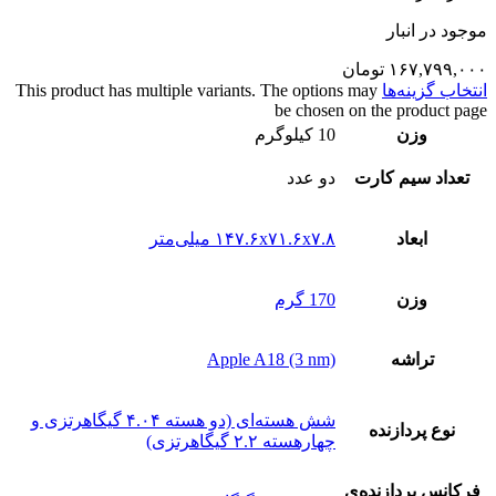
موجود در انبار
۱۶۷,۷۹۹,۰۰۰
تومان
انتخاب گزینه‌ها
This product has multiple variants. The options may
be chosen on the product page
وزن
10 کیلوگرم
تعداد سيم کارت
دو عدد
ابعاد
۱۴۷.۶x۷۱.۶x۷.۸ میلی‌متر
وزن
170 گرم
تراشه
Apple A18 (3 nm)
شش هسته‌ای (دو هسته ۴.۰۴ گیگاهرتزی و
نوع پردازنده
چهارهسته ۲.۲ گیگاهرتزی)
فرکانس پردازنده‌ی