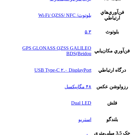
فن‌آوري‌هاي
بلوتوث/ Wi-Fi/ QZSS/ NFC
ارتباطي
بلوتوث
۵.۳
GPS GLONASS QZSS GALILEO
فن‌آوري مکان‌يابي
BDS(Beidou
درگاه ارتباطي
USB Type-C ۲.۰ DisplayPort
رزولوشن عکس
۴۸ مگاپیکسل
فلش
Dual LED
بلندگو
استريو
جک 3.5 ميلي‌متري