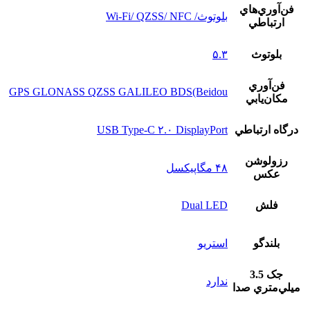
فن‌آوري‌هاي
بلوتوث/ Wi-Fi/ QZSS/ NFC
ارتباطي
بلوتوث
۵.۳
فن‌آوري
GPS GLONASS QZSS GALILEO BDS(Beidou
مکان‌يابي
درگاه ارتباطي
USB Type-C ۲.۰ DisplayPort
رزولوشن
۴۸ مگاپیکسل
عکس
فلش
Dual LED
بلندگو
استريو
جک 3.5
ندارد
ميلي‌متري صدا