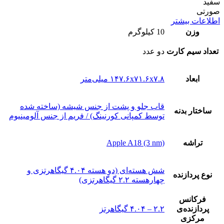
سفید
صورتی
اطلاعات بیشتر
وزن
10 کیلوگرم
تعداد سيم کارت
دو عدد
ابعاد
۱۴۷.۶x۷۱.۶x۷.۸ میلی‌متر
قاب جلو و پشت از جنس شیشه (ساخته شده
ساختار بدنه
توسط کمپانی کورنینگ) / فریم از جنس آلومینیوم
تراشه
Apple A18 (3 nm)
شش هسته‌ای (دو هسته ۴.۰۴ گیگاهرتزی و
نوع پردازنده
چهارهسته ۲.۲ گیگاهرتزی)
فرکانس
پردازنده‌ی
۲.۲ – ۴.۰۴ گیگاهرتز
مرکزی