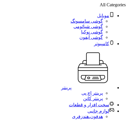
All Categories
موبایل
گوشی سامسونگ
گوشی شیائومی
گوشی نوکیا
گوشی آیفون
کامپیوتر
پرینتر
پرینتر اچ پی
پرینتر کانن
سخت افزار و قطعات
لوازم جانبی
هدفون،هندزفری