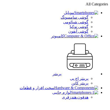
All Categories
موبایل
گوشی سامسونگ
گوشی شیائومی
گوشی نوکیا
گوشی آیفون
کامپیوتر
پرینتر
پرینتر اچ پی
پرینتر کانن
سخت افزار و قطعات
لوازم جانبی
هدفون،هندزفری