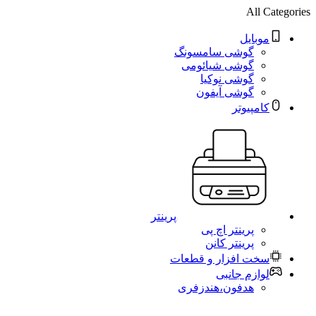
All Categories
موبایل
گوشی سامسونگ
گوشی شیائومی
گوشی نوکیا
گوشی آیفون
کامپیوتر
پرینتر
پرینتر اچ پی
پرینتر کانن
سخت افزار و قطعات
لوازم جانبی
هدفون،هندزفری