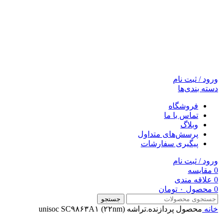
ورود / ثبت نام
دسته بندی‌ها
فروشگاه
تماس با ما
وبلاگ
پرسش‌های متداول
پیگیری سفارشات
ورود / ثبت نام
0
مقایسه
0
علاقه مندی
0
محصول
۰
تومان
جستجو
خانه
محصول پردازنده.تراشه
unisoc SC۹۸۶۳A۱ (۲۲nm)