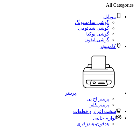
All Categories
موبایل
گوشی سامسونگ
گوشی شیائومی
گوشی نوکیا
گوشی آیفون
کامپیوتر
پرینتر
پرینتر اچ پی
پرینتر کانن
سخت افزار و قطعات
لوازم جانبی
هدفون،هندزفری