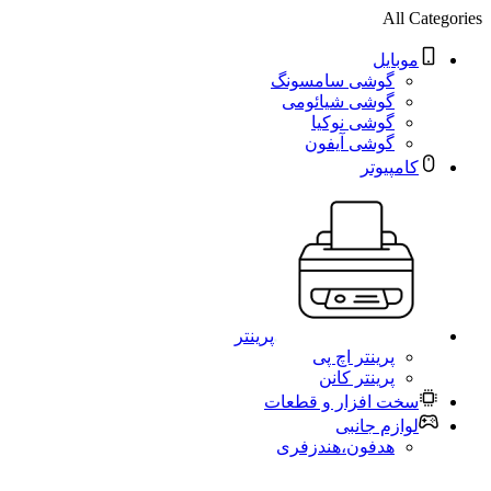
All Categories
موبایل
گوشی سامسونگ
گوشی شیائومی
گوشی نوکیا
گوشی آیفون
کامپیوتر
پرینتر
پرینتر اچ پی
پرینتر کانن
سخت افزار و قطعات
لوازم جانبی
هدفون،هندزفری