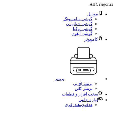
All Categories
موبایل
گوشی سامسونگ
گوشی شیائومی
گوشی نوکیا
گوشی آیفون
کامپیوتر
پرینتر
پرینتر اچ پی
پرینتر کانن
سخت افزار و قطعات
لوازم جانبی
هدفون،هندزفری