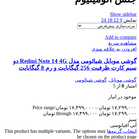
Show sidebar
نمایش
9
12
18
24
Add to compare
مشاهده سریع
افزودن به علاقه مندی
گوشی موبایل شیائومی مدل Redmi Note 14 4G دو
سیم کارت ظرفیت 256 گیگابایت و رم 8 گیگابایت
گوشی موبایل
,
گوشی شیائومی
امتیاز
0
از 5
موجود در انبار
۱۷,۲۹۹,۰۰۰
تومان
–
۱۷,۴۹۹,۰۰۰
تومان
Price range:
۱۷,۲۹۹,۰۰۰ تومان through ۱۷,۴۹۹,۰۰۰ تومان
سبز
آبی اقیانوسی
انتخاب گزینه‌ها
This product has multiple variants. The options may
be chosen on the product page