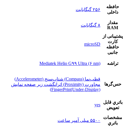
حافظه
۲۵۶ گیگابایت
داخلی
مقدار
۸ گیگابایت
RAM
پشتيبانی از
کارت
microSD
حافظه
جانبی
تراشه
Mediatek Helio G۹۹ Ultra (۶ nm)
قطب‌نما (Compass) شتاب‌سنج (Accelerometer)
حس‌گرها
مجاورت (Proximity) اثرانگشت زیر صفحه نمایش
(FingerPrint|Under-Display)
باتري قابل
yes
تعويض
مشخصات
۵۵۰۰ میلی آمپر ساعت
باتري