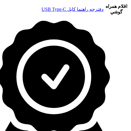
اقلام همراه
دفترچه‌ راهنما کابل USB Type-C
گوشي