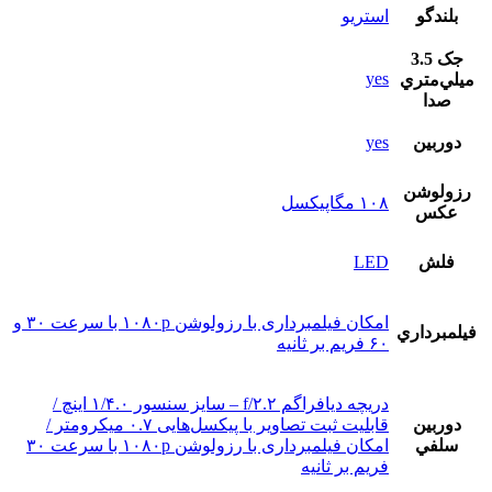
بلندگو
استريو
جک 3.5
yes
ميلي‌متري
صدا
دوربين
yes
رزولوشن
۱۰۸ مگاپیکسل
عکس
فلش
LED
امکان فیلمبرداری با رزولوشن ۱۰۸۰p با سرعت ۳۰ و
فيلمبرداري
۶۰ فریم بر ثانیه
دریچه دیافراگم f/۲.۲ – سایز سنسور ۱/۴.۰ اینچ /
دوربين
قابلیت ثبت تصاویر با پیکسل‌هایی ۰.۷ میکرومتر /
سلفي
امکان فیلمبرداری با رزولوشن ۱۰۸۰p با سرعت ۳۰
فریم بر ثانیه