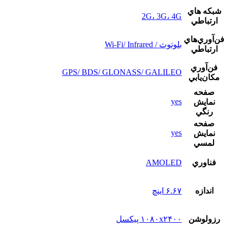
شبکه هاي
2G، 3G، 4G
ارتباطي
فن‌آوري‌هاي
بلوتوث / Wi-Fi/ Infrared
ارتباطي
فن‌آوري
GPS/ BDS/ GLONASS/ GALILEO
مکان‌يابي
صفحه
yes
نمايش
رنگي
صفحه
yes
نمايش
لمسي
فناوري
AMOLED
اندازه
۶.۶۷ اینچ
رزولوشن
۱۰۸۰x۲۴۰۰ پیکسل