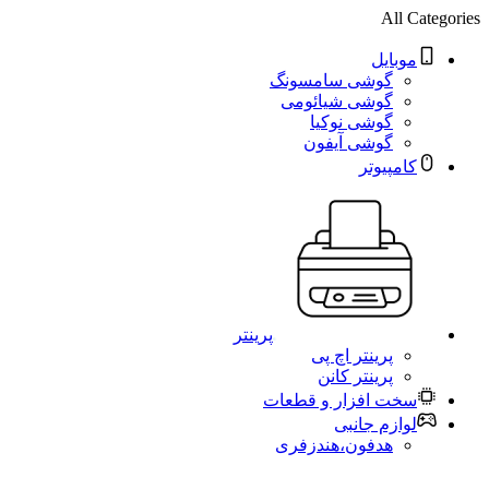
All Categories
موبایل
گوشی سامسونگ
گوشی شیائومی
گوشی نوکیا
گوشی آیفون
کامپیوتر
پرینتر
پرینتر اچ پی
پرینتر کانن
سخت افزار و قطعات
لوازم جانبی
هدفون،هندزفری