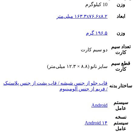
وزن
10 کیلوگرم
ابعاد
۱۶۳.۳x۷۶.۶x۸.۲ میلی‌متر
وزن
۱۹۶.۵ گرم
تعداد سيم
دو سيم کارت
کارت
قطع سيم
سایز نانو (۸.۸ × ۱۲.۳ میلی‌متر)
کارت
قاب جلو از جنس شیشه / قاب پشت از جنس پلاستیک
ساختار بدنه
/ فریم از جنس آلومینیوم
سيستم
Android
عامل
نسخه
سيستم
Android ۱۴
عامل