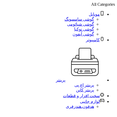
All Categories
موبایل
گوشی سامسونگ
گوشی شیائومی
گوشی نوکیا
گوشی آیفون
کامپیوتر
پرینتر
پرینتر اچ پی
پرینتر کانن
سخت افزار و قطعات
لوازم جانبی
هدفون،هندزفری