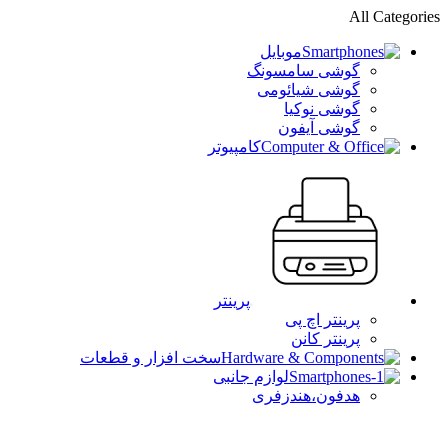
All Categories
موبایل
گوشی سامسونگ
گوشی شیائومی
گوشی نوکیا
گوشی آیفون
کامپیوتر
پرینتر
پرینتر اچ پی
پرینتر کانن
سخت افزار و قطعات
لوازم جانبی
هدفون،هندزفری