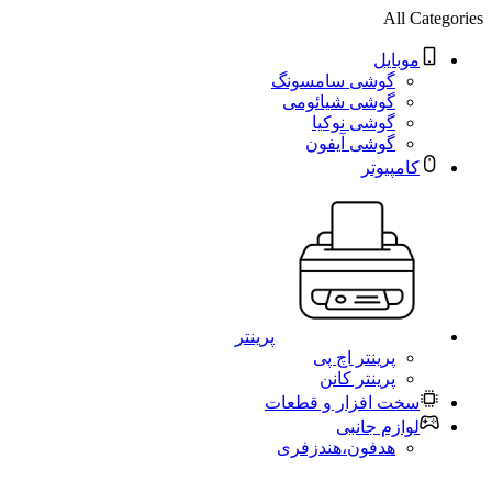
All Categories
موبایل
گوشی سامسونگ
گوشی شیائومی
گوشی نوکیا
گوشی آیفون
کامپیوتر
پرینتر
پرینتر اچ پی
پرینتر کانن
سخت افزار و قطعات
لوازم جانبی
هدفون،هندزفری