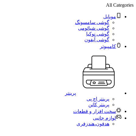
All Categories
موبایل
گوشی سامسونگ
گوشی شیائومی
گوشی نوکیا
گوشی آیفون
کامپیوتر
پرینتر
پرینتر اچ پی
پرینتر کانن
سخت افزار و قطعات
لوازم جانبی
هدفون،هندزفری