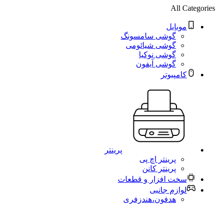
All Categories
موبایل
گوشی سامسونگ
گوشی شیائومی
گوشی نوکیا
گوشی آیفون
کامپیوتر
پرینتر
پرینتر اچ پی
پرینتر کانن
سخت افزار و قطعات
لوازم جانبی
هدفون،هندزفری