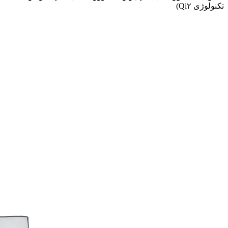
تکنولوژی Qi۲)