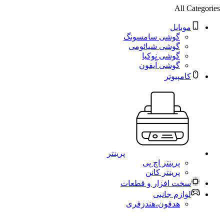
All Categories
موبایل
گوشی سامسونگ
گوشی شیائومی
گوشی نوکیا
گوشی آیفون
کامپیوتر
پرینتر
پرینتر اچ پی
پرینتر کانن
سخت افزار و قطعات
لوازم جانبی
هدفون،هندزفری