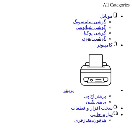
All Categories
موبایل
گوشی سامسونگ
گوشی شیائومی
گوشی نوکیا
گوشی آیفون
کامپیوتر
پرینتر
پرینتر اچ پی
پرینتر کانن
سخت افزار و قطعات
لوازم جانبی
هدفون،هندزفری