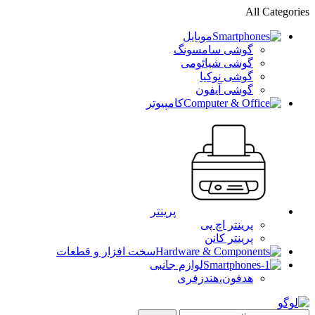
All Categories
موبایل
گوشی سامسونگ
گوشی شیائومی
گوشی نوکیا
گوشی آیفون
کامپیوتر
پرینتر
پرینتر اچ پی
پرینتر کانن
سخت افزار و قطعات
لوازم جانبی
هدفون،هندزفری