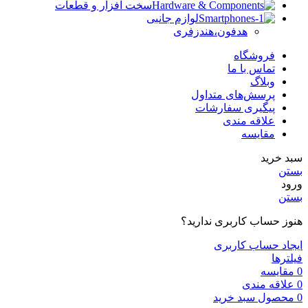
سخت افزار و قطعات
لوازم جانبی
هدفون،هندزفری
فروشگاه
تماس با ما
وبلاگ
پرسش‌های متداول
پیگیری سفارشات
علاقه مندی
مقایسه
سبد خرید
بستن
ورود
بستن
هنوز حساب کاربری ندارید؟
ایجاد حساب کاربری
فیلترها
0
مقایسه
0
علاقه مندی
0
محصول
سبد خرید