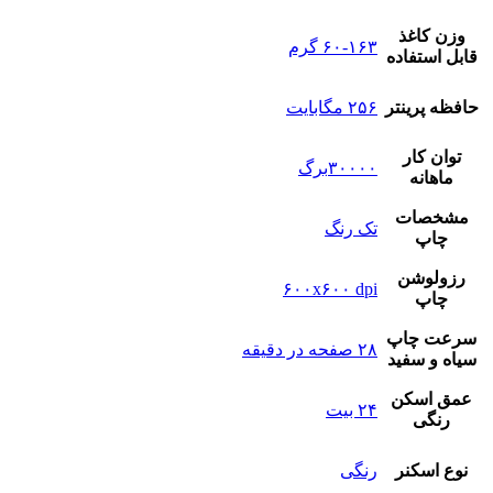
وزن کاغذ
۶۰-۱۶۳ گرم
قابل استفاده
حافظه پرینتر
۲۵۶ مگابایت
توان کار
۳۰۰۰۰برگ
ماهانه
مشخصات
تک رنگ
چاپ
رزولوشن
۶۰۰x۶۰۰ dpi
چاپ
سرعت چاپ
۲۸ صفحه در دقیقه
سیاه و سفید
عمق اسکن
۲۴ بیت
رنگی
نوع‌ اسکنر
رنگی