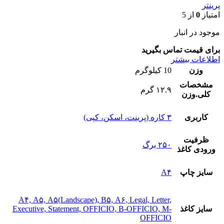
پرینتر
امتیاز
0
از 5
موجود در انبار
برای قیمت تماس بگیرید
اطلاعات بیشتر
وزن
10 کیلوگرم
مشخصات
۱۲.۹ گرم
کلی.وزن
کاربری
۳ کاره (پرینت، اسکن، کپی)
ظرفیت
۲۵۰ برگ
ورودی کاغذ
سایز چاپ
A۴
A۴, A۵, A۵(Landscape), B۵, A۶, Legal, Letter,
سایز کاغذ
Executive, Statement, OFFICIO, B-OFFICIO, M-
OFFICIO