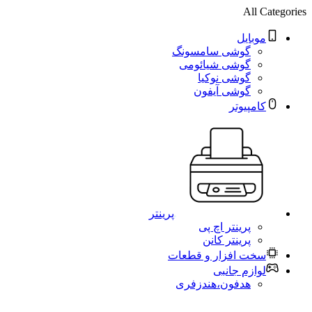
All Categories
موبایل
گوشی سامسونگ
گوشی شیائومی
گوشی نوکیا
گوشی آیفون
کامپیوتر
پرینتر
پرینتر اچ پی
پرینتر کانن
سخت افزار و قطعات
لوازم جانبی
هدفون،هندزفری