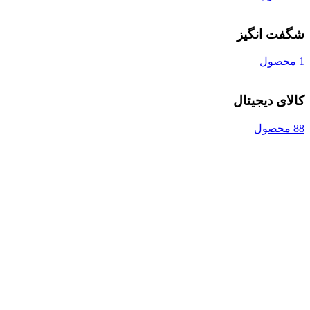
شگفت انگیز
1 محصول
کالای دیجیتال
88 محصول