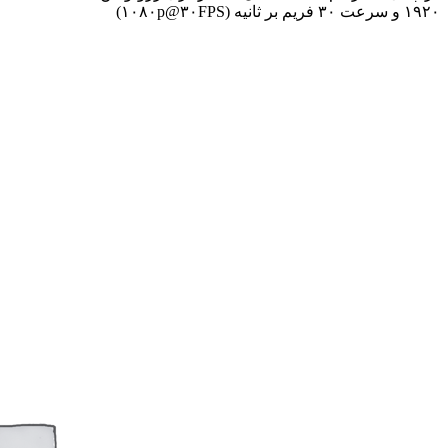
۱۹۲۰ و سرعت ۳۰ فریم بر ثانیه (۱۰۸۰p@۳۰FPS)