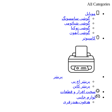
All Categories
موبایل
گوشی سامسونگ
گوشی شیائومی
گوشی نوکیا
گوشی آیفون
کامپیوتر
پرینتر
پرینتر اچ پی
پرینتر کانن
سخت افزار و قطعات
لوازم جانبی
هدفون،هندزفری