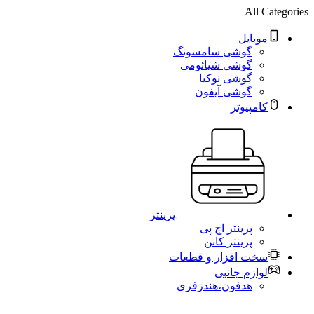
All Categories
موبایل
گوشی سامسونگ
گوشی شیائومی
گوشی نوکیا
گوشی آیفون
کامپیوتر
پرینتر
پرینتر اچ پی
پرینتر کانن
سخت افزار و قطعات
لوازم جانبی
هدفون،هندزفری