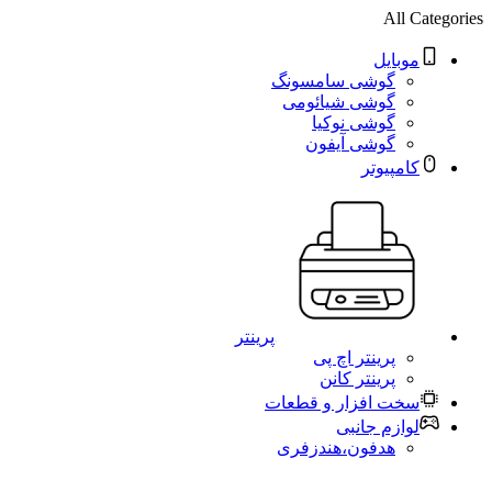
All Categories
موبایل
گوشی سامسونگ
گوشی شیائومی
گوشی نوکیا
گوشی آیفون
کامپیوتر
پرینتر
پرینتر اچ پی
پرینتر کانن
سخت افزار و قطعات
لوازم جانبی
هدفون،هندزفری