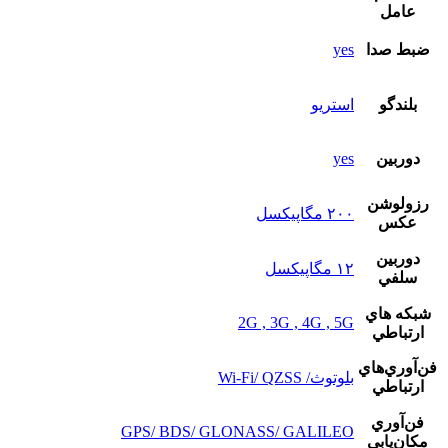
عامل
ضبط صدا
yes
بلندگو
استريو
دوربين
yes
رزولوشن
۲۰۰ مگاپیکسل
عکس
دوربين
۱۲ مگاپیکسل
سلفي
شبکه هاي
2G , 3G , 4G , 5G
ارتباطي
فن‌آوري‌هاي
بلوتوث/ Wi-Fi/ QZSS
ارتباطي
فن‌آوري
GPS/ BDS/ GLONASS/ GALILEO
مکان‌يابي