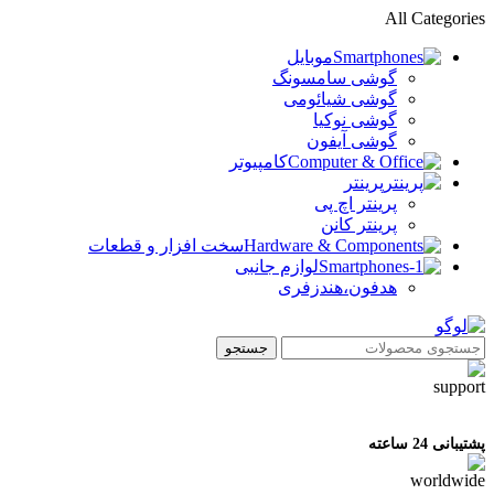
All Categories
موبایل
گوشی سامسونگ
گوشی شیائومی
گوشی نوکیا
گوشی آیفون
کامپیوتر
پرینتر
پرینتر اچ پی
پرینتر کانن
سخت افزار و قطعات
لوازم جانبی
هدفون،هندزفری
جستجو
پشتیبانی 24 ساعته