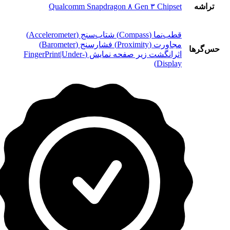
تراشه
Qualcomm Snapdragon ۸ Gen ۳ Chipset
قطب‌نما (Compass) شتاب‌سنج (Accelerometer)
مجاورت (Proximity) فشارسنج (Barometer)
حس‌گرها
اثرانگشت زیر صفحه نمایش (FingerPrint|Under-
Display)