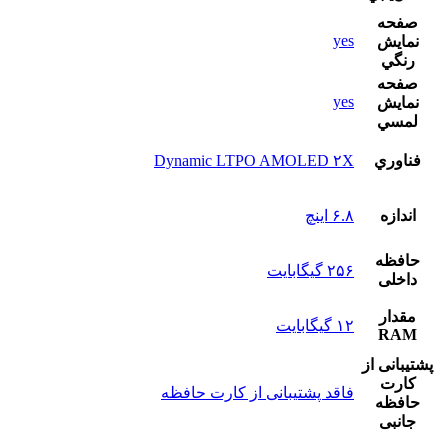
صفحه
yes
نمايش
رنگي
صفحه
yes
نمايش
لمسي
فناوري
Dynamic LTPO AMOLED ۲X
اندازه
۶.۸ اینچ
حافظه
۲۵۶ گیگابایت
داخلی
مقدار
۱۲ گیگابایت
RAM
پشتيبانی از
کارت
فاقد پشتیبانی از کارت حافظه
حافظه
جانبی