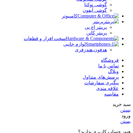
گوشی نوکیا
گوشی آیفون
کامپیوتر
پرینتر
پرینتر اچ پی
پرینتر کانن
سخت افزار و قطعات
لوازم جانبی
هدفون،هندزفری
فروشگاه
تماس با ما
وبلاگ
پرسش‌های متداول
پیگیری سفارشات
علاقه مندی
مقایسه
سبد خرید
بستن
ورود
بستن
هنوز حساب کاربری ندارید؟