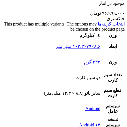
موجود در انبار
۹۶,۹۹۹,۰۰۰
تومان
خاکستری
انتخاب گزینه‌ها
This product has multiple variants. The options may
be chosen on the product page
وزن
10 کیلوگرم
ابعاد
۸.۶×۷۹×۱۶۲.۳ میلی‌متر
وزن
۲۳۳ گرم
تعداد سيم
دو سيم کارت
کارت
قطع سيم
سایز نانو (۸.۸ × ۱۲.۳ میلی‌متر)
کارت
سيستم
Android
عامل
نسخه
سيستم
Android ۱۴