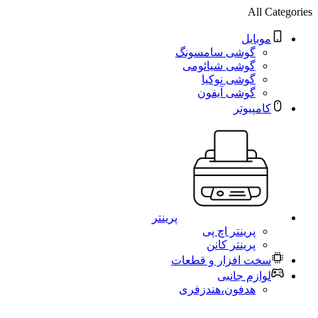
All Categories
موبایل
گوشی سامسونگ
گوشی شیائومی
گوشی نوکیا
گوشی آیفون
کامپیوتر
پرینتر
پرینتر اچ پی
پرینتر کانن
سخت افزار و قطعات
لوازم جانبی
هدفون،هندزفری