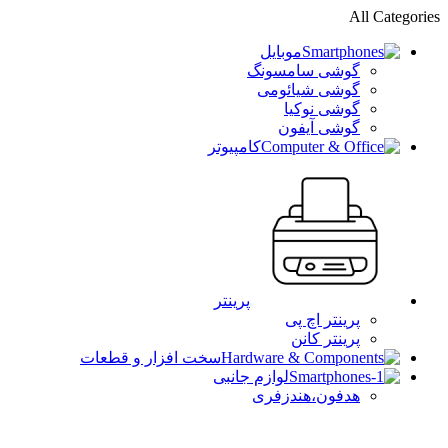
All Categories
موبایل
گوشی سامسونگ
گوشی شیائومی
گوشی نوکیا
گوشی آیفون
کامپیوتر
پرینتر
پرینتر اچ پی
پرینتر کانن
سخت افزار و قطعات
لوازم جانبی
هدفون،هندزفری