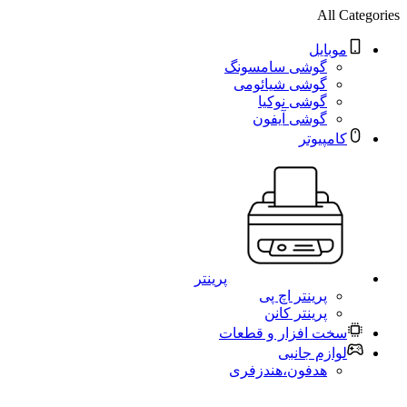
All Categories
موبایل
گوشی سامسونگ
گوشی شیائومی
گوشی نوکیا
گوشی آیفون
کامپیوتر
پرینتر
پرینتر اچ پی
پرینتر کانن
سخت افزار و قطعات
لوازم جانبی
هدفون،هندزفری