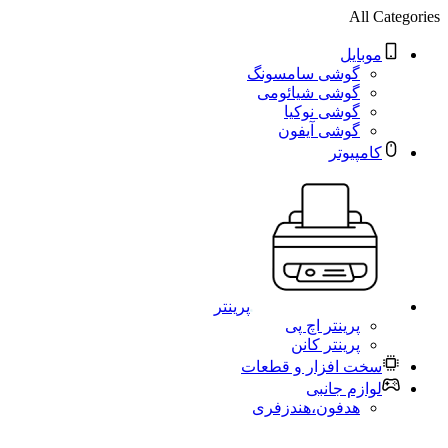
All Categories
موبایل
گوشی سامسونگ
گوشی شیائومی
گوشی نوکیا
گوشی آیفون
کامپیوتر
پرینتر
پرینتر اچ پی
پرینتر کانن
سخت افزار و قطعات
لوازم جانبی
هدفون،هندزفری