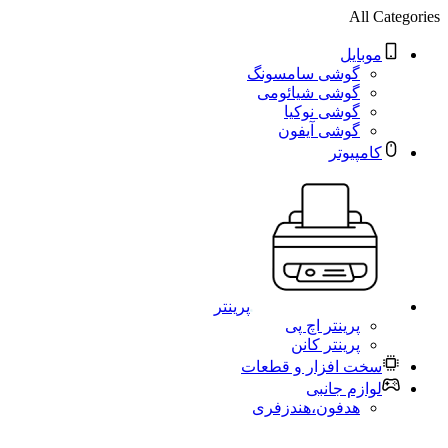
All Categories
موبایل
گوشی سامسونگ
گوشی شیائومی
گوشی نوکیا
گوشی آیفون
کامپیوتر
پرینتر
پرینتر اچ پی
پرینتر کانن
سخت افزار و قطعات
لوازم جانبی
هدفون،هندزفری