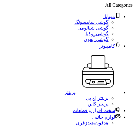
All Categories
موبایل
گوشی سامسونگ
گوشی شیائومی
گوشی نوکیا
گوشی آیفون
کامپیوتر
پرینتر
پرینتر اچ پی
پرینتر کانن
سخت افزار و قطعات
لوازم جانبی
هدفون،هندزفری