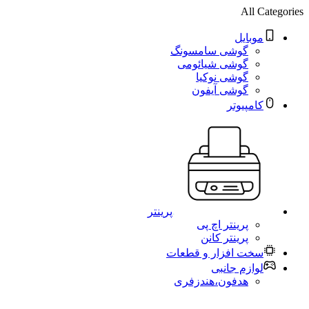
All Categories
موبایل
گوشی سامسونگ
گوشی شیائومی
گوشی نوکیا
گوشی آیفون
کامپیوتر
پرینتر
پرینتر اچ پی
پرینتر کانن
سخت افزار و قطعات
لوازم جانبی
هدفون،هندزفری